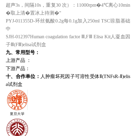
超声
3s
，间隔
10s
，重复
30
次）：
11000rpm
�
4℃
离心
10min
�取上清�置冰上待测�
"
PYJ-011355
D-
环丝氨酸
0.2g
每
0.1g
加入
250ml TSC
琼脂基础
中
SJH-012397
Human coagulation factor Ⅲ,FⅢ Elisa Kit
人凝血因
子
Ⅲ(FⅢ)elisa
试剂盒
九、
常用型号：
上游产品 ：
下游产品：
十、
合作单位：
人肿瘤坏死因子可溶性受体Ⅱ(TNFsR-Ⅱ)elis
a试剂盒