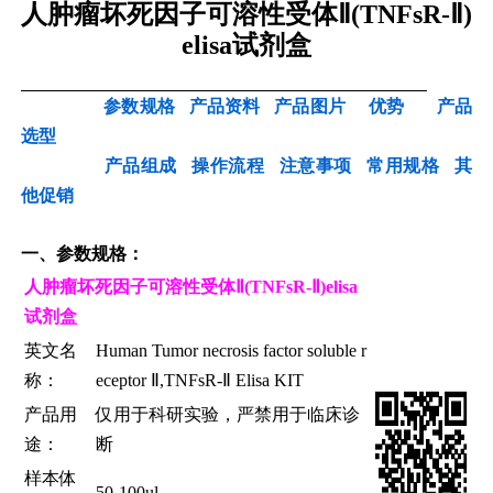
人肿瘤坏死因子可溶性受体Ⅱ(TNFsR-Ⅱ)
elisa试剂盒
参数规格
产品资料
产品图片
优势
产品
选型
产品组成
操作流程
注意事项
常用规格
其
他促销
一、
参数规格：
人肿瘤坏死因子可溶性受体Ⅱ(TNFsR-Ⅱ)elisa
试剂盒
英文名
Human Tumor necrosis factor soluble r
称：
eceptor Ⅱ,TNFsR-Ⅱ Elisa KIT
产品用
仅用于科研实验，严禁用于临床诊
途：
断
样本体
50-100ul