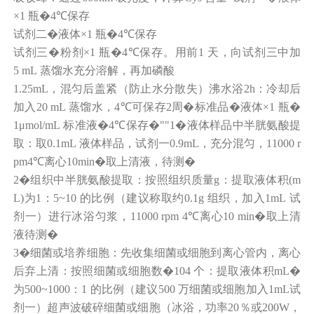
×1
瓶�
4℃
保存
试剂二�液体
×1
瓶�
4℃
保存
试剂三�粉剂
×1
瓶�
4℃
保存。用前
1
天，向试剂三中加
5 mL
蒸馏水充分溶解，再加磷酸
1.25mL
，混匀后盖紧（防止水分散失）沸水浴
2h
：冷却后
加入
20 mL
蒸馏水，
4℃
可保存
2
周�标准品�液体
×1
瓶�
1μmol/mL
标准液�
4℃
保存�
"
"1
�液体样品中半胱氨酸提
取：取
0.1mL
液体样品，试剂一
0.9mL
，充分混匀，
11000 r
pm4℃
离心
10min
�取上清液，待测�
2
�组织中半胱氨酸提取：按照组织质量
g
：提取液体积
(m
L)
为
1
：
5~10
的比例（建议称取约
0.1g
组织，加入
1mL
试
剂一）进行冰浴匀浆，
11000 rpm 4℃
离心
10 min
�取上清
液待测�
3
�细菌或培养细胞：先收集细菌或细胞到离心管内，离心
后弃上清：按照细菌或细胞数�
104
个：提取液体积
mL
�
为
500~1000
：
1
的比例（建议
500
万细菌或细胞加入
1mL
试
剂一）超声波破碎细菌或细胞（冰浴，功率
20
％或
200W
，