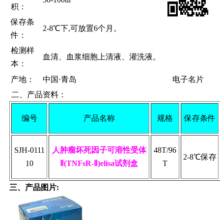
积：
保存条
2-8℃下,可放置6个月。
件：
检测样
血清、血浆细胞上清液、灌洗液。
本：
产地：
中国·青岛
电子名片
二、
产品资料：
编号
产品名称
规格
保存条件
SJH-0111
人肿瘤坏死因子可溶性受体
48T/96
2-8℃保存
10
Ⅱ(TNFsR-Ⅱ)elisa试剂盒
T
三、
产品图片: