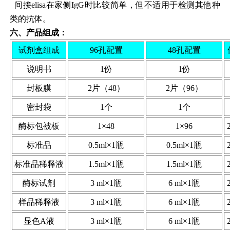
间接elisa在家侧IgG时比较简单，但不适用于检测其他种
类的抗体。
六、
产品组成：
试剂盒组成
96孔配置
48孔配置
说明书
1份
1份
封板膜
2片（48）
2片（96）
密封袋
1个
1个
酶标包被板
1×48
1×96
标准品
0.5ml×1瓶
0.5ml×1瓶
标准品稀释液
1.5ml×1瓶
1.5ml×1瓶
酶标试剂
3 ml×1瓶
6 ml×1瓶
样品稀释液
3 ml×1瓶
6 ml×1瓶
显色A液
3 ml×1瓶
6 ml×1瓶