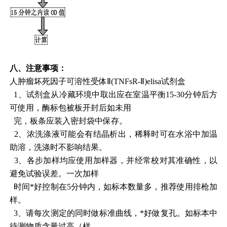
八、
注意事项：
人肿瘤坏死因子可溶性受体Ⅱ(TNFsR-Ⅱ)elisa试剂盒
1、试剂盒从冷藏环境中取出应在室温平衡15-30分钟后方
可使用，酶标包被板开封后如未用
完，板条应装入密封袋中保存。
2、浓洗涤液可能会有结晶析出，稀释时可在水浴中加温
助溶，洗涤时不影响结果。
3、各步加样均应使用加样器，并经常校对其准确性，以
避免试验误差。一次加样
时间*好控制在5分钟内，如标本数量多，推荐使用排枪加
样。
3、请每次测定的同时做标准曲线，*好做复孔。如标本中
待测物质含量过高（样