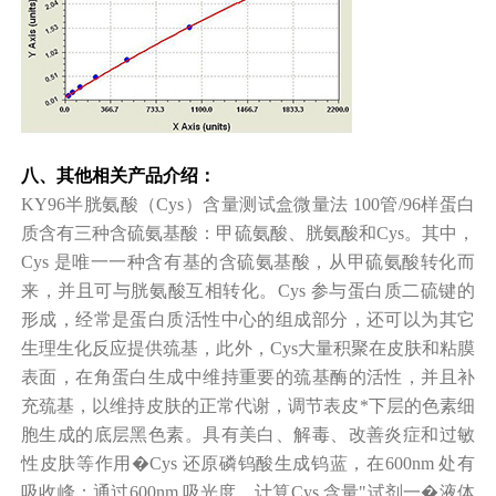
八、其他相关产品介绍：
KY96
半胱氨酸（
Cys
）含量测试盒
微量法
100
管
/96
样
蛋白
质含有三种含硫氨基酸：甲硫氨酸、胱氨酸和
Cys
。其中，
Cys
是唯一一种含有基的含硫氨基酸，从甲硫氨酸转化而
来，并且可与胱氨酸互相转化。
Cys
参与蛋白质二硫键的
形成，经常是蛋白质活性中心的组成部分，还可以为其它
生理生化反应提供巯基，此外，
Cys
大量积聚在皮肤和粘膜
表面，在角蛋白生成中维持重要的巯基酶的活性，并且补
充巯基，以维持皮肤的正常代谢，调节表皮*下层的色素细
胞生成的底层黑色素。具有美白、解毒、改善炎症和过敏
性皮肤等作用�
Cys
还原磷钨酸生成钨蓝，在
600nm
处有
吸收峰：通过
600nm
吸光度，计算
Cys
含量
"
试剂一�液体